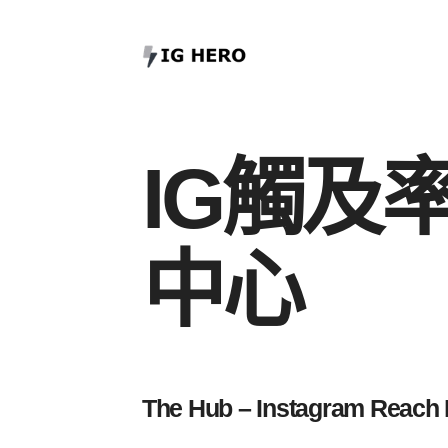
IG觸及
中心
The Hub – Instagram Reach 