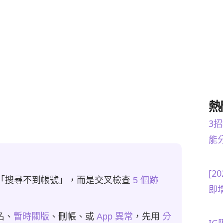
熱
3
能
[2
看「搜尋不到帳號」，而是交叉檢查
5 個跡
即
名、
暫時關版
、刪帳、或
App 異常
，先用
分