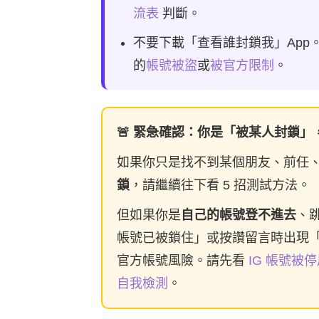
流表
判斷。
不要下載「查看誰封鎖我」App
的
帳號被盜
或
被官方限制
。
🚨 緊急確認：你是「被某人封鎖」，
如果你只是找不到某個朋友、前任
鎖
，請繼續往下看 5 招測試方法。
但如果你是
自己的帳號登不進去
、
帳號已被鎖住」或按讚留言時出現
官方帳號風險。請先看
IG 帳號被
自我檢測
。