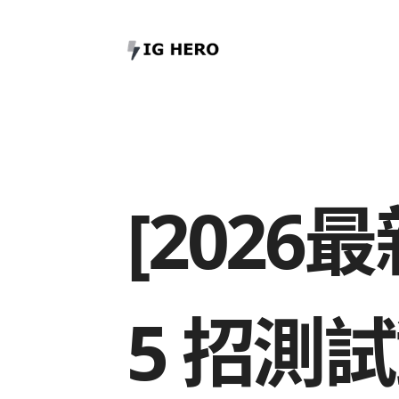
[2026
5 招測