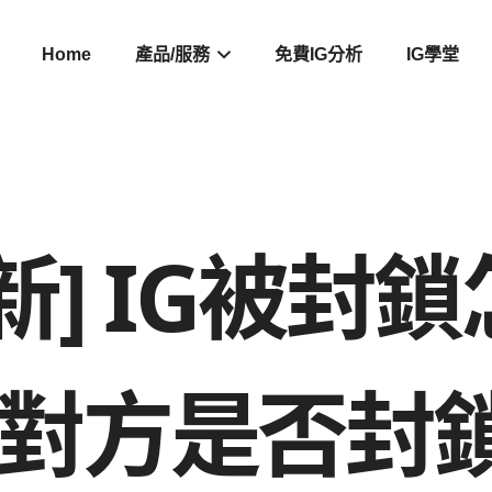
Home
產品/服務
免費IG分析
IG學堂
最新] IG被
試對方是否封