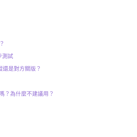
？
步測試
蹤還是對方關版？
 嗎？為什麼不建議用？