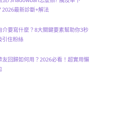
限流/Shadowban怎麼辦? 觸及率下
？2026最新診斷+解法
G自介要寫什麼？8大關鍵要素幫助你3秒
吸引住粉絲
G摯友回歸如何用？2026必看！超實用懶
包