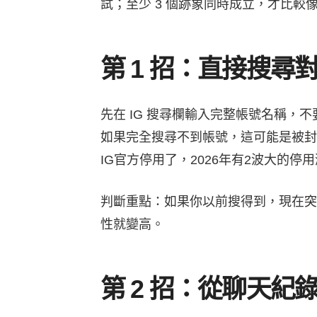
試；至少 3 個跡象同時成立，才比較
第 1 招：直接搜尋
免費咨詢
先在 IG 搜尋欄輸入完整帳號名稱，
如果完全搜尋不到帳號，這可能是被封
IG官方停用了，2026年有2波大的
IG HERO 已榮獲「Meta 技術供應商
判斷重點：如果你以前搜得到，現在突
性就變高。
第 2 招：從聊天紀