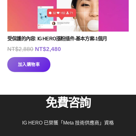
受保護的內容: IG HERO漲粉插件-基本方案-1個月
原
目
NT$
2,880
NT$
2,480
始
前
價
價
加入購物車
格：
格：
NT$2,880。
NT$2,480。
免費咨詢
IG HERO 已榮獲「Meta 技術供應商」資格