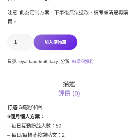
注意: 此為定制方案，下單後無法退款，請考慮清楚再購
買。
打
加入購物車
造
IG
貨號:
loyal-fans-6mth-lazy
分類:
IG增粉漲粉
鐵
粉
描述
軍
評價 (0)
團-6
個
打造IG鐵粉軍團
月-
6個月懶人方案：
懶
– 每日互動粉絲人數：50
人
– 每日/每帳號按讚貼文：2