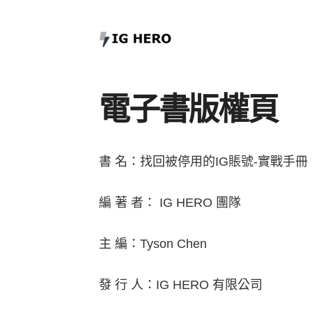
免費咨詢
IG HERO 已榮獲「Meta 技術供應商
電子書版權頁
書 名：找回被停用的IG賬號-實戰手冊
編 著 者： IG HERO 團隊
主 編：Tyson Chen
發 行 人：IG HERO 有限公司