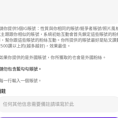
LINE
* 請你提供5個IG賬號：性質與你相同的賬號/競爭者賬號/照片風
或主題跟你相似的賬號，系統初始互動會首先鎖定這些賬號的粉
群，幫你跟這些賬號的粉絲互動。你所提供的賬號最好是貼文讚
在500讚以上的(越多越好)，效果最佳。
* 如果你提供的是外國賬號，你所獲取的也會是外國粉絲。
Whatsapp
* 請勿包含藍勾勾賬號。
* 每一行輸入一個賬號。
備註