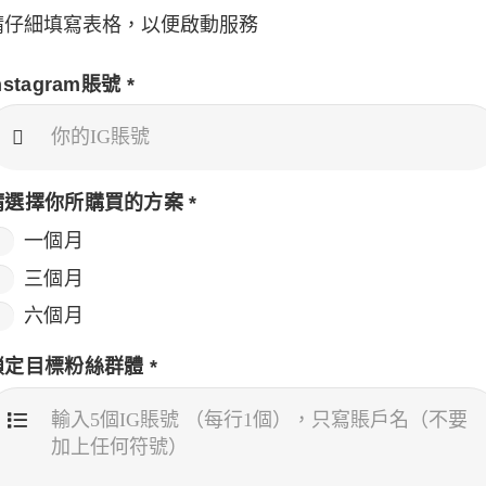
請仔細填寫表格，以便啟動服務
」資格
nstagram賬號 *
請選擇你所購買的方案
*
一個月
IG
三個月
六個月
鎖定目標粉絲群體 *