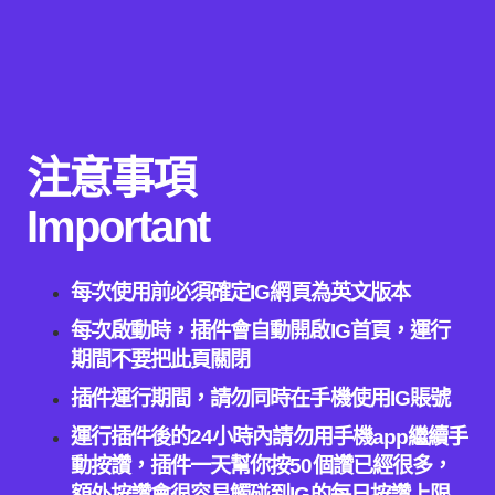
注意事項
Important
每次使用前必須
確定
IG
網頁為英文版本
每次啟動時，插件會自動開啟
IG
首頁
，
運行
期間不要把此頁關閉
插件運行期間，請勿同時在手機使用IG賬號
運行插件後
的
24
小時
內
請勿用手機
app
繼續手
動按讚
，插件一天幫你按50
個讚已經很多，
額外按讚會很容易觸碰到
IG
的每日按讚上限